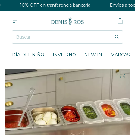
10% OFF en tranferencia bancaria
Envíos a todo
DÍA DEL NIÑO
INVIERNO
NEW IN
MARCAS
1
/
4