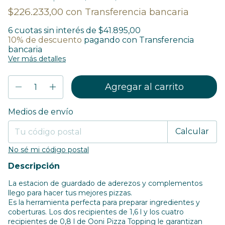
$226.233,00
con
Transferencia bancaria
6
cuotas sin interés de
$41.895,00
10% de descuento
pagando con Transferencia
bancaria
Ver más detalles
Entregas para el CP:
Medios de envío
Cambiar CP
Calcular
No sé mi código postal
Descripción
La estacion de guardado de aderezos y complementos
llego para hacer tus mejores pizzas.
Es la herramienta perfecta para preparar ingredientes y
coberturas. Los dos recipientes de 1,6 l y los cuatro
recipientes de 0,8 l de Ooni Pizza Topping le garantizan