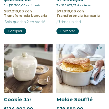
3
x
$32.300,00
sin interés
3
x
$26.633,33
sin interés
$87.210,00
con
$71.910,00
con
Transferencia bancaria
Transferencia bancaria
¡Solo quedan
2
en stock!
¡Última unidad!
Comprar
Comprar
1
/
9
1
/
8
Cookie Jar
Molde Soufflé