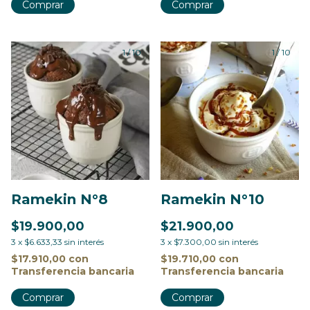
Comprar
Comprar
1
/
10
1
/
10
Ramekin N°8
Ramekin N°10
$19.900,00
$21.900,00
3
x
$6.633,33
sin interés
3
x
$7.300,00
sin interés
$17.910,00
con
$19.710,00
con
Transferencia bancaria
Transferencia bancaria
Comprar
Comprar