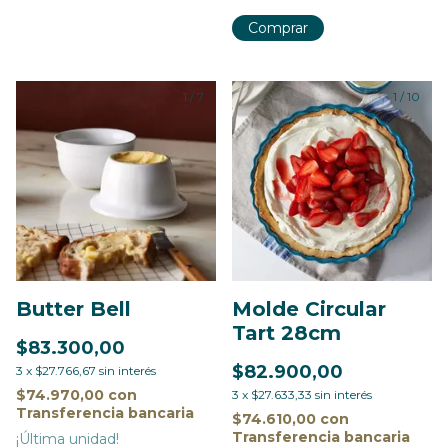
Comprar
1
/
7
1
/
10
Butter Bell
Molde Circular
Tart 28cm
$83.300,00
$82.900,00
3
x
$27.766,67
sin interés
$74.970,00
con
3
x
$27.633,33
sin interés
Transferencia bancaria
$74.610,00
con
Transferencia bancaria
¡Última unidad!