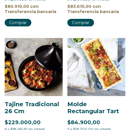
$80.910,00
con
$83.610,00
con
Transferencia bancaria
Transferencia bancaria
Comprar
Comprar
1
/
8
1
/
7
Tajine Tradicional
Molde
26 Cm
Rectangular Tart
$229.000,00
$84.900,00
6
x
$38.166,67
sin interés
3
x
$28.300,00
sin interés