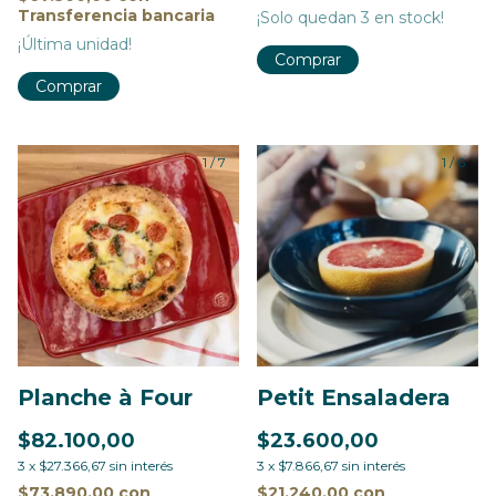
Transferencia bancaria
¡Solo quedan
3
en stock!
¡Última unidad!
Comprar
Comprar
1
/
7
1
/
6
Planche à Four
Petit Ensaladera
$82.100,00
$23.600,00
3
x
$27.366,67
sin interés
3
x
$7.866,67
sin interés
$73.890,00
con
$21.240,00
con