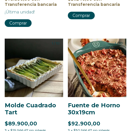
Transferencia bancaria
Transferencia bancaria
¡Última unidad!
Comprar
Comprar
1
/
10
1
/
10
Molde Cuadrado
Fuente de Horno
Tart
30x19cm
$89.900,00
$92.900,00
3
x
$29.966,67
sin interés
3
x
$30.966,67
sin interés