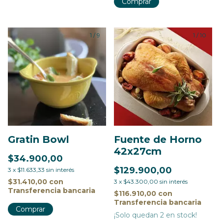
Comprar
1
/
9
1
/
10
Gratin Bowl
Fuente de Horno
42x27cm
$34.900,00
$129.900,00
3
x
$11.633,33
sin interés
$31.410,00
con
3
x
$43.300,00
sin interés
Transferencia bancaria
$116.910,00
con
Transferencia bancaria
Comprar
¡Solo quedan
2
en stock!