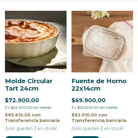
1
/
10
1
/
10
Molde Circular
Fuente de Horno
Tart 24cm
22x14cm
$72.900,00
$69.900,00
3
x
$24.300,00
sin interés
3
x
$23.300,00
sin interés
$65.610,00
con
$62.910,00
con
Transferencia bancaria
Transferencia bancaria
¡Solo quedan
2
en stock!
¡Solo quedan
3
en stock!