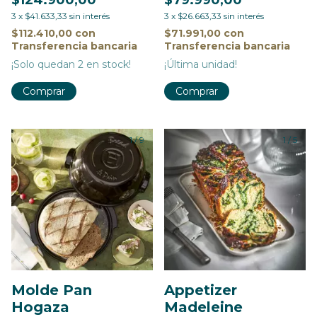
$124.900,00
$79.990,00
3
x
$41.633,33
sin interés
3
x
$26.663,33
sin interés
$112.410,00
con
$71.991,00
con
Transferencia bancaria
Transferencia bancaria
¡Solo quedan
2
en stock!
¡Última unidad!
Comprar
Comprar
1
/
9
1
/
5
Molde Pan
Appetizer
Hogaza
Madeleine