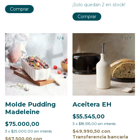
¡Solo quedan
2
en stock!
Comprar
Comprar
1
/
6
1
/
7
Molde Pudding
Aceitera EH
Madeleine
$55.545,00
$75.000,00
3
x
$18.515,00
sin interés
$49.990,50
con
3
x
$25.000,00
sin interés
Transferencia bancaria
$67.500,00
con