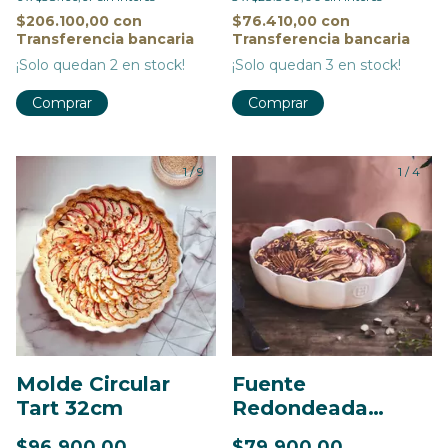
$206.100,00
con
$76.410,00
con
Transferencia bancaria
Transferencia bancaria
¡Solo quedan
2
en stock!
¡Solo quedan
3
en stock!
Comprar
Comprar
1
/
9
1
/
4
Molde Circular
Fuente
Tart 32cm
Redondeada
Madeleine
$96.900,00
$79.900,00