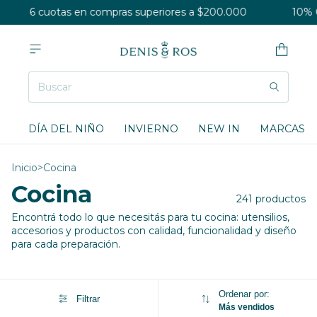
6 cuotas en compras superiores a $200.000
10% OFF
DÍA DEL NIÑO
INVIERNO
NEW IN
MARCAS
Inicio
>
Cocina
Cocina
241 productos
Encontrá todo lo que necesitás para tu cocina: utensilios,
accesorios y productos con calidad, funcionalidad y diseño
para cada preparación.
Ordenar por:
Filtrar
Más vendidos