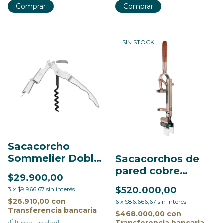
SIN STOCK
Sacacorcho
Sommelier Doble
Sacacorchos de
Impulso Inox
pared cobre
$29.900,00
envejecido
$520.000,00
3
x
$9.966,67
sin interés
$26.910,00
con
6
x
$86.666,67
sin interés
Transferencia bancaria
$468.000,00
con
Transferencia bancaria