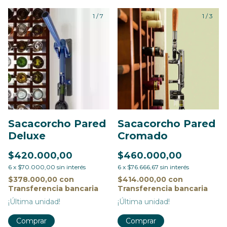
1
/
7
1
/
3
Sacacorcho Pared
Sacacorcho Pared
Deluxe
Cromado
$420.000,00
$460.000,00
6
x
$70.000,00
sin interés
6
x
$76.666,67
sin interés
$378.000,00
con
$414.000,00
con
Transferencia bancaria
Transferencia bancaria
¡Última unidad!
¡Última unidad!
Comprar