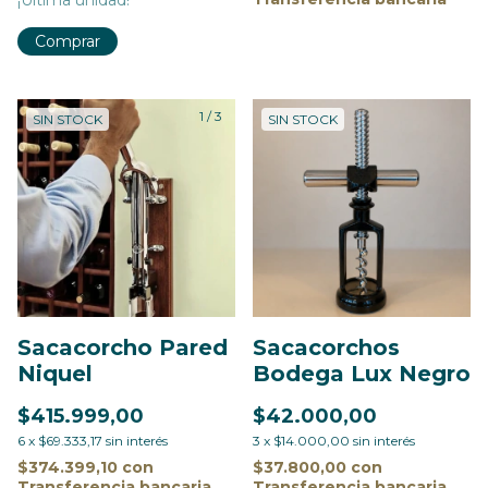
¡Última unidad!
1
/
3
SIN STOCK
SIN STOCK
Sacacorcho Pared
Sacacorchos
Niquel
Bodega Lux Negro
$415.999,00
$42.000,00
6
x
$69.333,17
sin interés
3
x
$14.000,00
sin interés
$374.399,10
con
$37.800,00
con
Transferencia bancaria
Transferencia bancaria