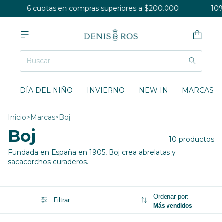
6 cuotas en compras superiores a $200.000
10% 
DÍA DEL NIÑO
INVIERNO
NEW IN
MARCAS
Inicio
>
Marcas
>
Boj
Boj
10 productos
Fundada en España en 1905, Boj crea abrelatas y
sacacorchos duraderos.
Ordenar por:
Filtrar
Más vendidos