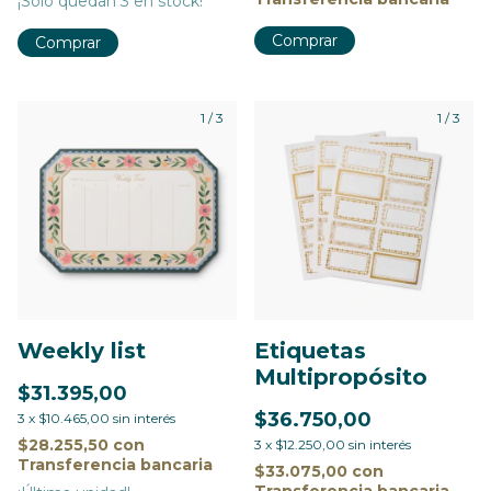
¡Solo quedan
3
en stock!
1
/
3
1
/
3
Etiquetas
Weekly list
Multipropósito
$31.395,00
$36.750,00
3
x
$10.465,00
sin interés
$28.255,50
con
3
x
$12.250,00
sin interés
Transferencia bancaria
$33.075,00
con
Transferencia bancaria