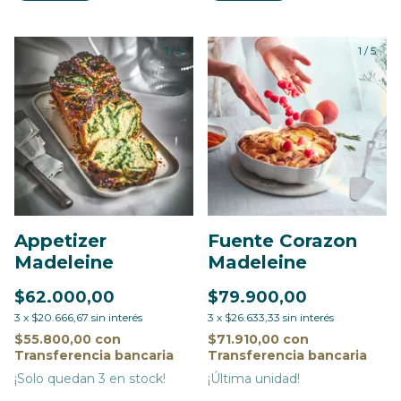
1
/
5
1
/
5
Appetizer
Fuente Corazon
Madeleine
Madeleine
$62.000,00
$79.900,00
3
x
$20.666,67
sin interés
3
x
$26.633,33
sin interés
$55.800,00
con
$71.910,00
con
Transferencia bancaria
Transferencia bancaria
¡Solo quedan
3
en stock!
¡Última unidad!