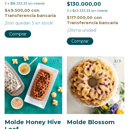
$130.000,00
3
x
$18.333,33
sin interés
$49.500,00
con
3
x
$43.333,33
sin interés
Transferencia bancaria
$117.000,00
con
Transferencia bancaria
¡Solo quedan
3
en stock!
¡Última unidad!
1
/
3
1
/
3
Molde Honey Hive
Molde Blossom
Loaf