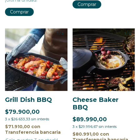
Comprar
1
/
3
1
/
2
Grill Dish BBQ
Cheese Baker
BBQ
$79.900,00
$89.990,00
3
x
$26.633,33
sin interés
$71.910,00
con
3
x
$29.996,67
sin interés
Transferencia bancaria
$80.991,00
con
Transferencia bancaria