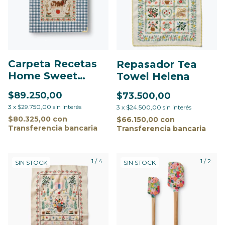
Carpeta Recetas
Repasador Tea
Home Sweet
Towel Helena
Home
$89.250,00
$73.500,00
3
x
$29.750,00
sin interés
3
x
$24.500,00
sin interés
$80.325,00
con
$66.150,00
con
Transferencia bancaria
Transferencia bancaria
1
/
4
1
/
2
SIN STOCK
SIN STOCK