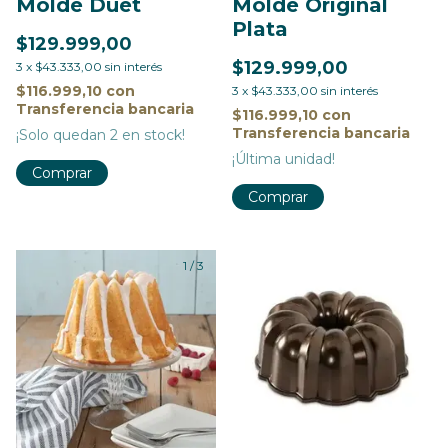
Molde Duet
Molde Original
Plata
$129.999,00
$129.999,00
3
x
$43.333,00
sin interés
$116.999,10
con
3
x
$43.333,00
sin interés
Transferencia bancaria
$116.999,10
con
Transferencia bancaria
¡Solo quedan
2
en stock!
¡Última unidad!
1
/
3