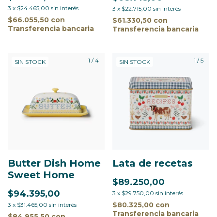
3
x
$24.465,00
sin interés
3
x
$22.715,00
sin interés
$66.055,50
con
$61.330,50
con
Transferencia bancaria
Transferencia bancaria
1
/
4
1
/
5
SIN STOCK
SIN STOCK
Butter Dish Home
Lata de recetas
Sweet Home
$89.250,00
$94.395,00
3
x
$29.750,00
sin interés
$80.325,00
con
3
x
$31.465,00
sin interés
Transferencia bancaria
$84.955,50
con