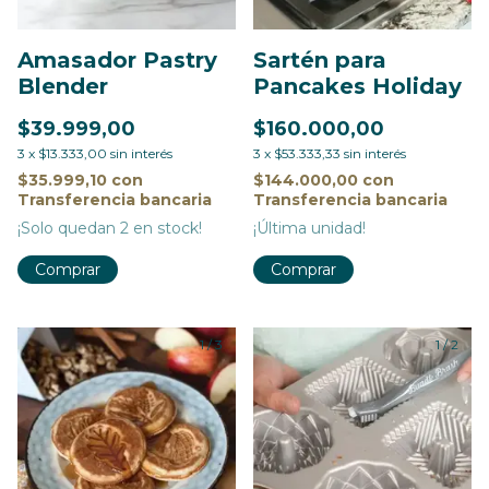
Amasador Pastry
Sartén para
Blender
Pancakes Holiday
$39.999,00
$160.000,00
3
x
$13.333,00
sin interés
3
x
$53.333,33
sin interés
$35.999,10
con
$144.000,00
con
Transferencia bancaria
Transferencia bancaria
¡Solo quedan
2
en stock!
¡Última unidad!
1
/
3
1
/
2