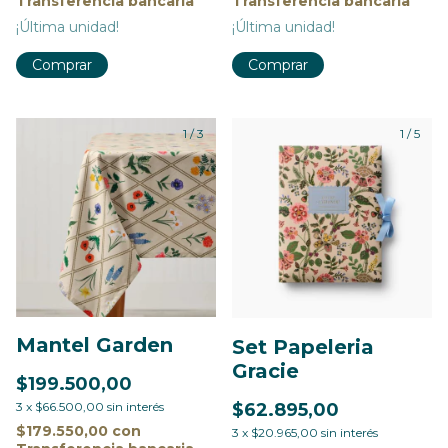
Transferencia bancaria
Transferencia bancaria
¡Última unidad!
¡Última unidad!
Comprar
1
/
3
1
/
5
Mantel Garden
Set Papeleria
Gracie
$199.500,00
$62.895,00
3
x
$66.500,00
sin interés
$179.550,00
con
3
x
$20.965,00
sin interés