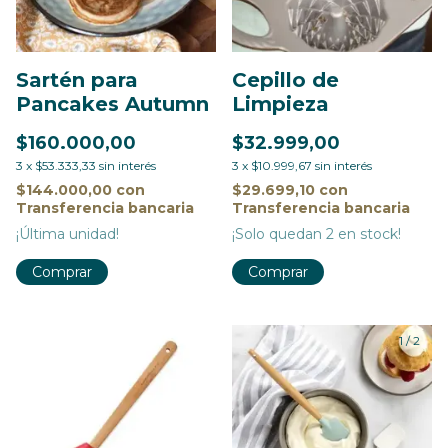
Sartén para
Cepillo de
Pancakes Autumn
Limpieza
$160.000,00
$32.999,00
3
x
$53.333,33
sin interés
3
x
$10.999,67
sin interés
$144.000,00
con
$29.699,10
con
Transferencia bancaria
Transferencia bancaria
¡Última unidad!
¡Solo quedan
2
en stock!
1
/
2