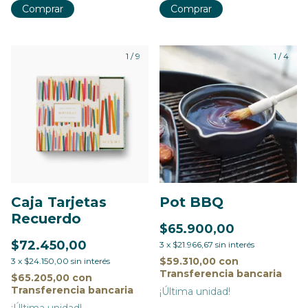
Comprar
Comprar
1
/
9
1
/
4
Caja Tarjetas
Pot BBQ
Recuerdo
$65.900,00
$72.450,00
3
x
$21.966,67
sin interés
$59.310,00
con
3
x
$24.150,00
sin interés
Transferencia bancaria
$65.205,00
con
Transferencia bancaria
¡Última unidad!
¡Última unidad!