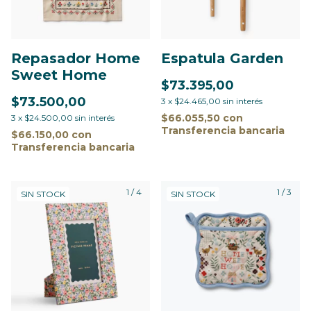
Espatula Garden
Repasador Home
Sweet Home
$73.395,00
$73.500,00
3
x
$24.465,00
sin interés
$66.055,50
con
3
x
$24.500,00
sin interés
Transferencia bancaria
$66.150,00
con
Transferencia bancaria
1
/
4
1
/
3
SIN STOCK
SIN STOCK