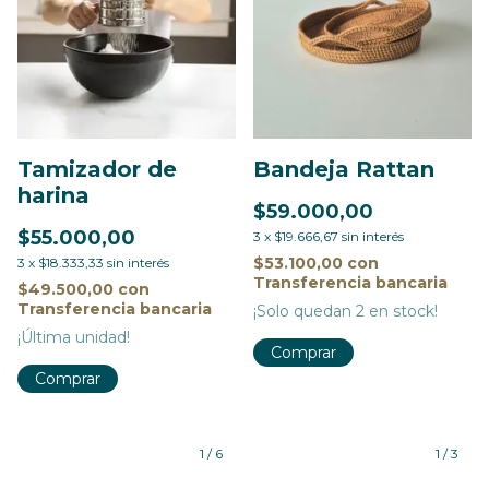
Tamizador de
Bandeja Rattan
harina
$59.000,00
$55.000,00
3
x
$19.666,67
sin interés
$53.100,00
con
3
x
$18.333,33
sin interés
Transferencia bancaria
$49.500,00
con
Transferencia bancaria
¡Solo quedan
2
en stock!
¡Última unidad!
Comprar
1
/
6
1
/
3