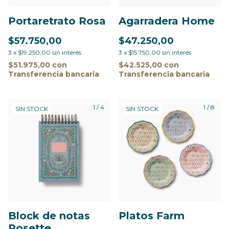
Portaretrato Rosa
Agarradera Home
$57.750,00
$47.250,00
3
x
$19.250,00
sin interés
3
x
$15.750,00
sin interés
$51.975,00
con
$42.525,00
con
Transferencia bancaria
Transferencia bancaria
1
/
4
1
/
8
SIN STOCK
SIN STOCK
Platos Farm
Block de notas
Rosette