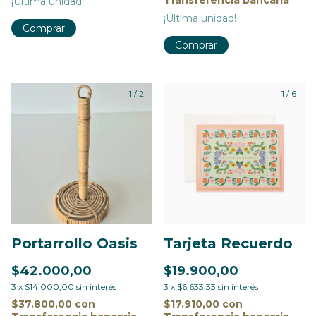
¡Última unidad!
¡Última unidad!
1
/
2
1
/
6
Portarrollo Oasis
Tarjeta Recuerdo
$42.000,00
$19.900,00
3
x
$14.000,00
sin interés
3
x
$6.633,33
sin interés
$37.800,00
con
$17.910,00
con