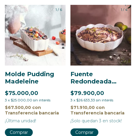
1
/
6
1
/
4
Molde Pudding
Fuente
Madeleine
Redondeada
Madeleine
$75.000,00
$79.900,00
3
x
$25.000,00
sin interés
3
x
$26.633,33
sin interés
$67.500,00
con
$71.910,00
con
Transferencia bancaria
Transferencia bancaria
¡Última unidad!
¡Solo quedan
3
en stock!
Comprar
Comprar