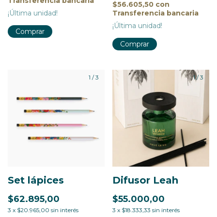
Transferencia bancaria
$56.605,50
con
Transferencia bancaria
¡Última unidad!
¡Última unidad!
Comprar
1
/
3
1
/
3
Set lápices
Difusor Leah
$62.895,00
$55.000,00
3
x
$20.965,00
sin interés
3
x
$18.333,33
sin interés