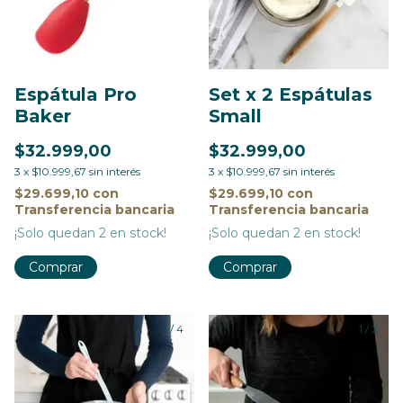
Espátula Pro
Set x 2 Espátulas
Baker
Small
$32.999,00
$32.999,00
3
x
$10.999,67
sin interés
3
x
$10.999,67
sin interés
$29.699,10
con
$29.699,10
con
Transferencia bancaria
Transferencia bancaria
¡Solo quedan
2
en stock!
¡Solo quedan
2
en stock!
1
/
4
1
/
2