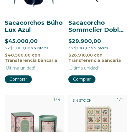
Sacacorcho
Sacacorchos Búho
Sommelier Doble
Lux Azul
Impulso Inox
$29.900,00
$45.000,00
3
x
$9.966,67
sin interés
3
x
$15.000,00
sin interés
$26.910,00
con
$40.500,00
con
Transferencia bancaria
Transferencia bancaria
¡Última unidad!
¡Última unidad!
1
/
4
1
/
4
SIN STOCK