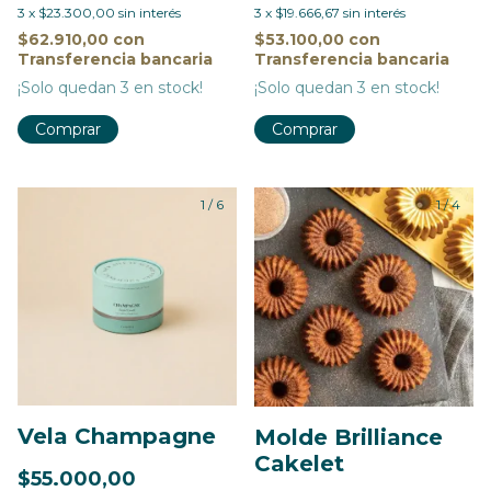
3
x
$23.300,00
sin interés
3
x
$19.666,67
sin interés
$62.910,00
con
$53.100,00
con
Transferencia bancaria
Transferencia bancaria
¡Solo quedan
3
en stock!
¡Solo quedan
3
en stock!
1
/
6
1
/
4
Vela Champagne
Molde Brilliance
Cakelet
$55.000,00