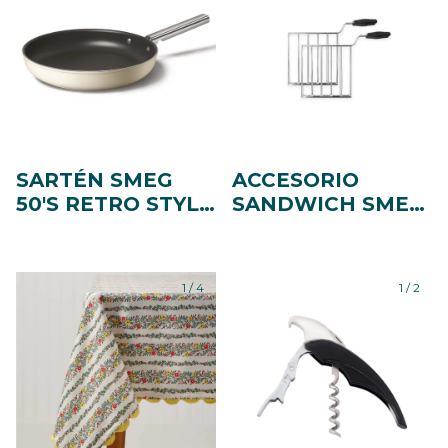
SARTÉN SMEG
ACCESORIO
50'S RETRO STYLE
SANDWICH SMEG
30 CM CREMA
TSSR01 2 PIEZAS
CKFF3001CRM
PARA
TOSTADORAS
1
/
4
1
/
2
TSF01 Y TSF03