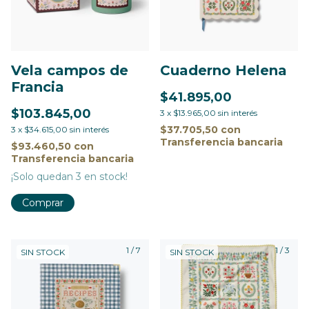
Vela campos de
Cuaderno Helena
Francia
$41.895,00
$103.845,00
3
x
$13.965,00
sin interés
$37.705,50
con
3
x
$34.615,00
sin interés
Transferencia bancaria
$93.460,50
con
Transferencia bancaria
¡Solo quedan
3
en stock!
1
/
7
1
/
3
SIN STOCK
SIN STOCK