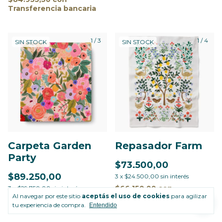
Transferencia bancaria
1
/
3
1
/
4
SIN STOCK
SIN STOCK
Carpeta Garden
Repasador Farm
Party
$73.500,00
$89.250,00
3
x
$24.500,00
sin interés
$66.150,00
con
3
x
$29.750,00
sin interés
Al navegar por este sitio
aceptás el uso de cookies
para agilizar
Transferencia bancaria
$80.325,00
con
tu experiencia de compra.
Entendido
Transferencia bancaria