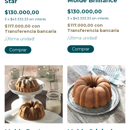
Molde Brilliance
Star
$130.000,00
$130.000,00
3
x
$43.333,33
sin interés
3
x
$43.333,33
sin interés
$117.000,00
con
$117.000,00
con
Transferencia bancaria
Transferencia bancaria
¡Última unidad!
¡Última unidad!
1
/
3
1
/
2