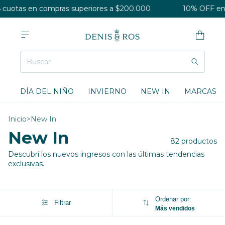
s en compras superiores a $200.000
10% OFF en tranfe
DÍA DEL NIÑO
INVIERNO
NEW IN
MARCAS
Inicio
>
New In
New In
82 productos
Descubrí los nuevos ingresos con las últimas tendencias
exclusivas.
Ordenar por:
Filtrar
Más vendidos