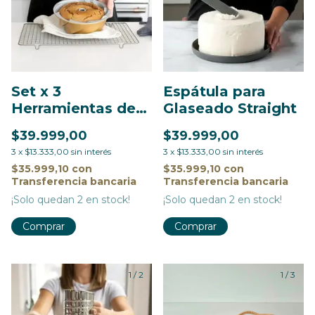
Set x 3
Espátula para
Herramientas de
Glaseado Straight
Acabado para
$39.999,00
$39.999,00
Bundts
3
x
$13.333,00
sin interés
3
x
$13.333,00
sin interés
$35.999,10
con
$35.999,10
con
Transferencia bancaria
Transferencia bancaria
¡Solo quedan
2
en stock!
¡Solo quedan
2
en stock!
1
/
2
1
/
3