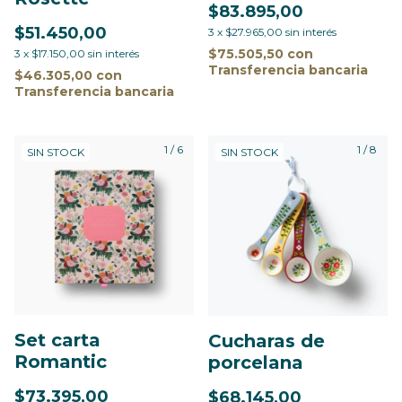
$83.895,00
$51.450,00
3
x
$27.965,00
sin interés
$75.505,50
con
3
x
$17.150,00
sin interés
Transferencia bancaria
$46.305,00
con
Transferencia bancaria
1
/
6
1
/
8
SIN STOCK
SIN STOCK
Set carta
Cucharas de
Romantic
porcelana
$73.395,00
$68.145,00