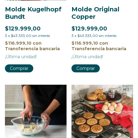
Molde Kugelhopf
Molde Original
Bundt
Copper
$129.999,00
$129.999,00
3
x
$43.333,00
sin interés
3
x
$43.333,00
sin interés
$116.999,10
con
$116.999,10
con
Transferencia bancaria
Transferencia bancaria
¡Última unidad!
¡Última unidad!
1
/
2
1
/
3