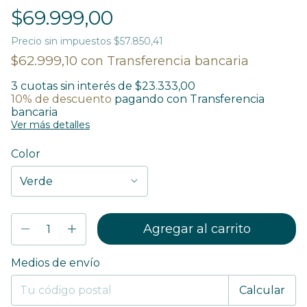
$69.999,00
Precio sin impuestos
$57.850,41
$62.999,10
con
Transferencia bancaria
3
cuotas sin interés de
$23.333,00
10% de descuento
pagando con Transferencia
bancaria
Ver más detalles
Color
Entregas para el CP:
Medios de envío
Cambiar CP
Calcular