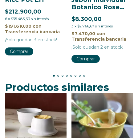
Botanico Rose
$212.900,00
Garden
$8.300,00
6
x
$35.483,33
sin interés
$191.610,00
con
3
x
$2.766,67
sin interés
Transferencia bancaria
$7.470,00
con
Transferencia bancaria
¡Solo quedan
3
en stock!
¡Solo quedan
2
en stock!
Comprar
Productos similares