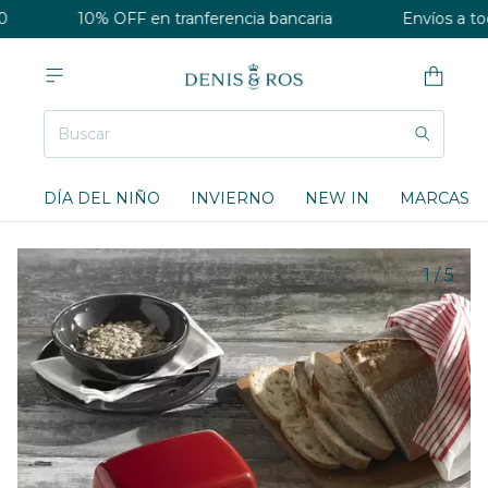
10% OFF en tranferencia bancaria
Envíos a todo
DÍA DEL NIÑO
INVIERNO
NEW IN
MARCAS
1
/
5