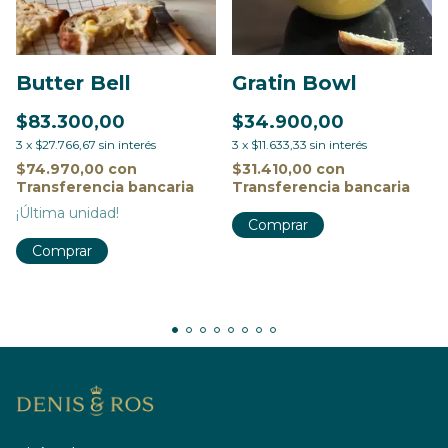
Butter Bell
Gratin Bowl
$83.300,00
$34.900,00
3
x
$27.766,67
sin interés
3
x
$11.633,33
sin interés
$74.970,00
con
$31.410,00
con
Transferencia bancaria
Transferencia bancaria
¡Última unidad!
Comprar
Comprar