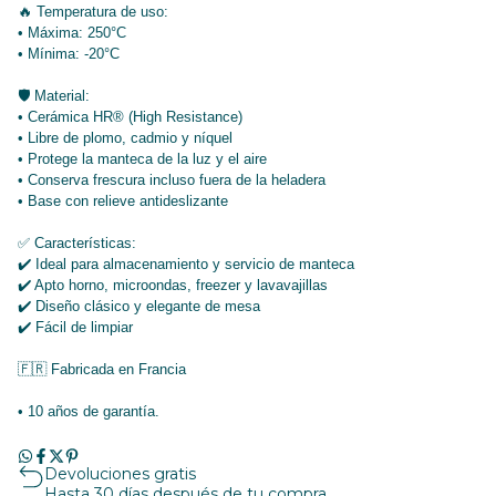
🔥 Temperatura de uso:
• Máxima: 250°C
• Mínima: -20°C
🛡️ Material:
• Cerámica HR® (High Resistance)
• Libre de plomo, cadmio y níquel
• Protege la manteca de la luz y el aire
• Conserva frescura incluso fuera de la heladera
• Base con relieve antideslizante
✅ Características:
✔️ Ideal para almacenamiento y servicio de manteca
✔️ Apto horno, microondas, freezer y lavavajillas
✔️ Diseño clásico y elegante de mesa
✔️ Fácil de limpiar
🇫🇷 Fabricada en Francia
• 10 años de garantía.
Devoluciones gratis
Hasta 30 días después de tu compra