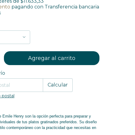
nterés de
$11.633,33
ento
pagando con Transferencia bancaria
s
 CP:
ío
Cambiar CP
Calcular
 postal
 Emile Henry son la opción perfecta para preparar y
dividuales de tus platos gratinados preferidos. Su diseño
tilo contemporáneo con la practicidad que necesitas en