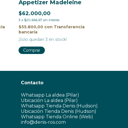
Appetizer Madeleine
Salero
$62.000,00
$63.900,0
3
x
$20.666,67
sin interés
3
x
$21.300,00
si
cia
$55.800,00
con
Transferencia
$57.510,00
c
bancaria
bancaria
¡Solo quedan
3
en stock!
¡Solo quedan
3
Comprar
Comprar
Contacto
Whatsapp La aldea (Pilar)
Ubicación La aldea (Pilar)
Whatsapp Tienda Denis (Hudson)
Ubicación Tienda Denis (Hudson)
Whatsapp Tienda Online (Web)
info@denis-ros.com