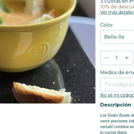
3
cuotas sin i
10% de descu
Ver más detalle
Color
Entregas para el
Medios de env
No sé mi código
Descripción
Los Gratin Bowls de
servir porciones in
versátil combina es
tu cocina diaria.