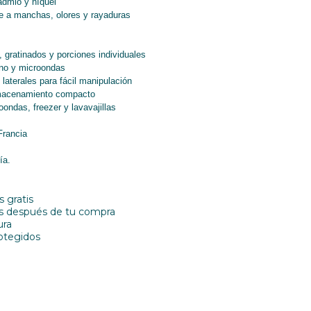
admio y níquel
te a manchas, olores y rayaduras
, gratinados y porciones individuales
rno y microondas
laterales para fácil manipulación
lmacenamiento compacto
oondas, freezer y lavavajillas
Francia
ía.
 gratis
as después de tu compra
ura
otegidos