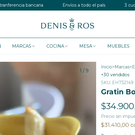
bancaria
Envíos a todo el país
3 cuotas sin inte
N
MARCAS
COCINA
MESA
MUEBLES
Inicio
>
Marcas
>
E
1
/
9
+30 vendidos
SKU:
EH732149
Gratin B
$34.900
Precio sin impu
$31.410,00
c