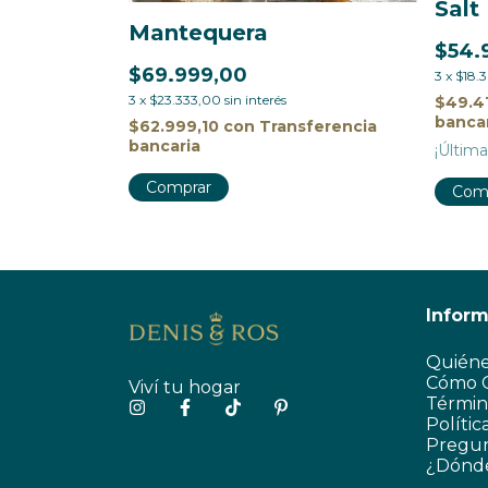
Salt
Mantequera
$54.
$69.999,00
3
x
$18.
3
x
$23.333,00
sin interés
sferencia
$49.4
banca
$62.999,10
con
Transferencia
bancaria
¡Última
Comprar
Com
Infor
Quién
Cómo 
Viví tu hogar
Términ
Políti
Pregun
¿Dónd