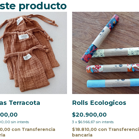
ste producto
as Terracota
Rolls Ecologicos
800,00
$20.900,00
00,00
sin interés
3
x
$6.966,67
sin interés
20,00
con
Transferencia
$18.810,00
con
Transferenc
ria
bancaria