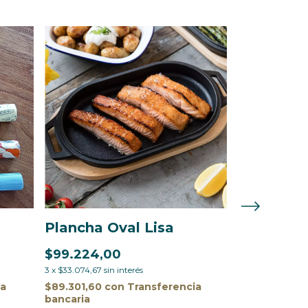
Plancha Oval Lisa
Weekly P
$99.224,00
$15.900,0
3
x
$33.074,67
sin interés
3
x
$5.300,00
sin
ia
$89.301,60
con
Transferencia
$14.310,00
c
bancaria
bancaria