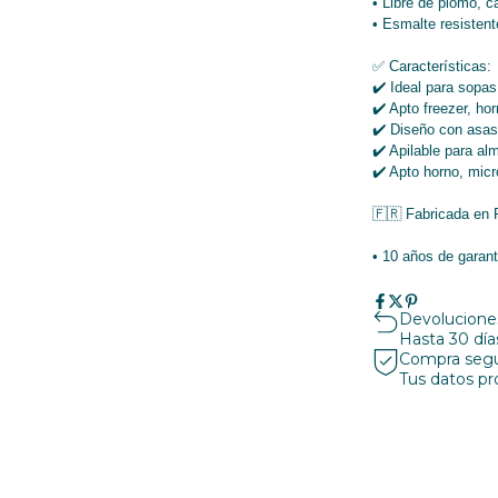
• Libre de plomo, c
• Esmalte resisten
✅ Características:
✔️ Ideal para sopas
✔️ Apto freezer, ho
✔️ Diseño con asas 
✔️ Apilable para a
✔️ Apto horno, micr
🇫🇷 Fabricada en 
• 10 años de garant
Devoluciones
Hasta 30 dí
Compra seg
Tus datos pr