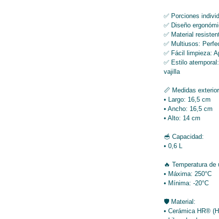
✅ Porciones individ
✅ Diseño ergonómic
✅ Material resisten
✅ Multiusos: Perfec
✅ Fácil limpieza: Ap
✅ Estilo atemporal
vajilla
📏 Medidas exterior
• Largo: 16,5 cm
• Ancho: 16,5 cm
• Alto: 14 cm
🥣 Capacidad:
• 0,6 L
🔥 Temperatura de 
• Máxima: 250°C
• Mínima: -20°C
🛡️ Material:
• Cerámica HR® (H