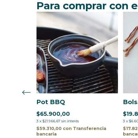
Para comprar con e
Pot BBQ
Bols
$65.900,00
$19.
3
x
$21.966,67
sin interés
3
x
$6.6
ferencia
$59.310,00
con
Transferencia
$17.8
bancaria
banca