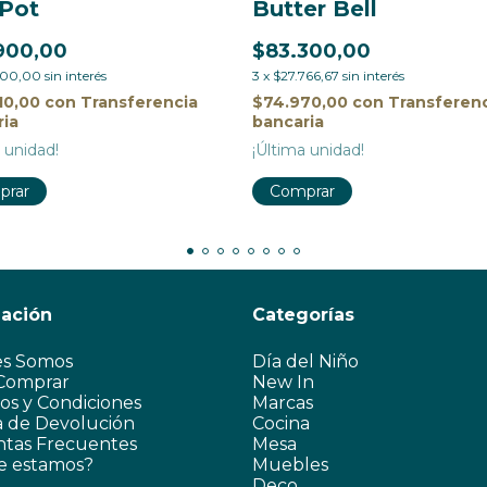
 Pot
Butter Bell
900,00
$83.300,00
300,00
sin interés
3
x
$27.766,67
sin interés
10,00
con
Transferencia
$74.970,00
con
Transferen
ria
bancaria
 unidad!
¡Última unidad!
prar
Comprar
mación
Categorías
es Somos
Día del Niño
Comprar
New In
os y Condiciones
Marcas
ca de Devolución
Cocina
tas Frecuentes
Mesa
e estamos?
Muebles
Deco