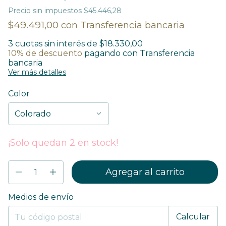
Precio sin impuestos
$45.446,28
$49.491,00
con
Transferencia bancaria
3
cuotas sin interés de
$18.330,00
10% de descuento
pagando con Transferencia
bancaria
Ver más detalles
Color
¡Solo quedan
2
en stock!
Entregas para el CP:
Medios de envío
Cambiar CP
Calcular