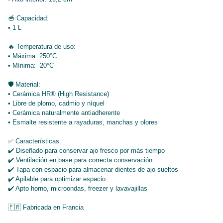
🥣 Capacidad:
• 1 L
🔥 Temperatura de uso:
• Máxima: 250°C
• Mínima: -20°C
🛡️ Material:
• Cerámica HR® (High Resistance)
• Libre de plomo, cadmio y níquel
• Cerámica naturalmente antiadherente
• Esmalte resistente a rayaduras, manchas y olores
✅ Características:
✔️ Diseñado para conservar ajo fresco por más tiempo
✔️ Ventilación en base para correcta conservación
✔️ Tapa con espacio para almacenar dientes de ajo sueltos
✔️ Apilable para optimizar espacio
✔️ Apto horno, microondas, freezer y lavavajillas
🇫🇷 Fabricada en Francia