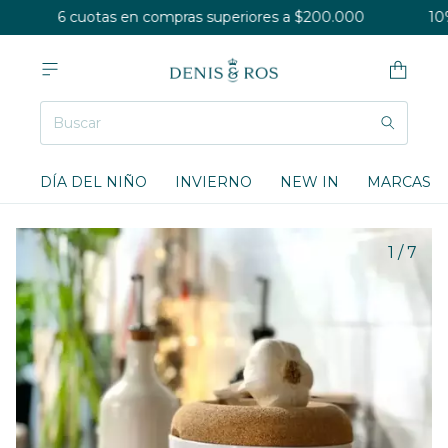
6 cuotas en compras superiores a $200.000
10% 
DÍA DEL NIÑO
INVIERNO
NEW IN
MARCAS
1
/
7