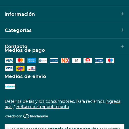
Información
Categorías
Contacto
Medios de pago
Medios de envío
Defensa de las y los consumidores. Para reclamos
ingresá
acá.
/
Botón de arrepentimiento
Copyright Denis & Ros - 2026. Todos los derechos
Al navegar por este sitio
aceptás el uso de cookies
para agilizar