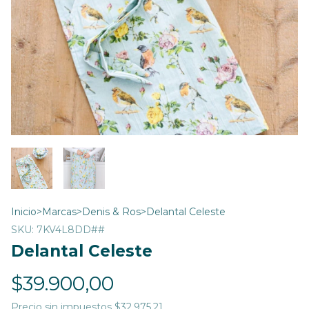
Inicio
>
Marcas
>
Denis & Ros
>
Delantal Celeste
SKU:
7KV4L8DD##
Delantal Celeste
$39.900,00
Precio sin impuestos
$32.975,21