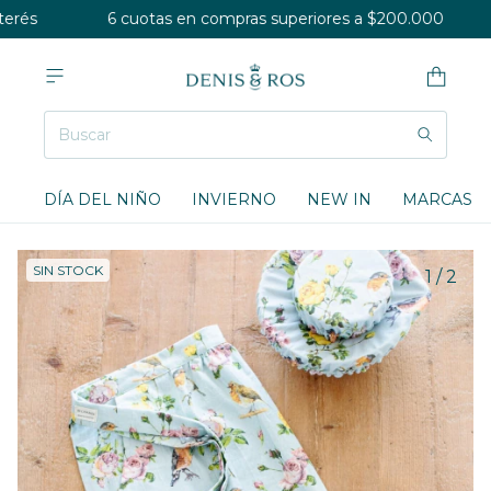
erés
6 cuotas en compras superiores a $200.000
DÍA DEL NIÑO
INVIERNO
NEW IN
MARCAS
SIN STOCK
1
/
2