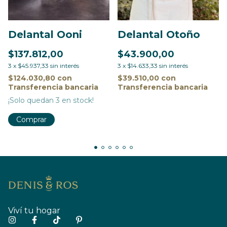
Delantal Ooni
Delantal Otoño
$137.812,00
$43.900,00
3
x
$45.937,33
sin interés
3
x
$14.633,33
sin interés
$124.030,80
con
$39.510,00
con
Transferencia bancaria
Transferencia bancaria
¡Solo quedan
3
en stock!
Viví tu hogar